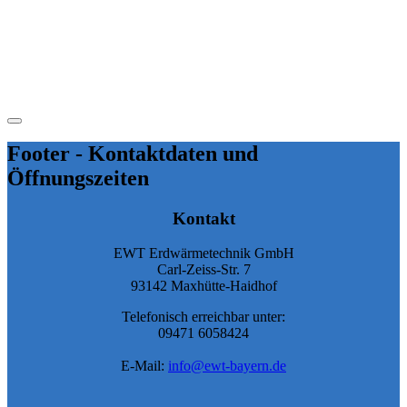
Footer - Kontaktdaten und
Öffnungszeiten
Kontakt
EWT Erdwärmetechnik GmbH
Carl-Zeiss-Str. 7
93142 Maxhütte-Haidhof
Telefonisch erreichbar unter:
09471 6058424
E-Mail:
info@ewt-bayern.de