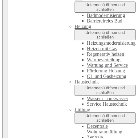
Untermenü öffnen und
schließen
Badmodernisierung
Barrierefreies Bad
Heizung
Untermenü öffnen und
schließen
Heizungsmodernisierung
Heizen mit Gas
Regenerativ heizen
Wärmeverteilung
Wartung und Service
Förderung Heizung
Öl- und Gasheizung
Haustechnik
Untermenü öffnen und
schließen
Wasser / Trinkwasser
Service Haustechnik
Lüftung
Untermenü öffnen und
schließen
Dezentrale
Wohnraumlüftung
Zentrale