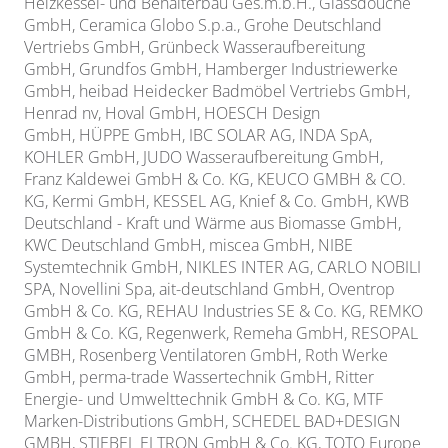
Heizkessel- und Behälterbau Ges.m.b.H., Glassdouche
GmbH, Ceramica Globo S.p.a., Grohe Deutschland
Vertriebs GmbH, Grünbeck Wasseraufbereitung
GmbH,
Grundfos GmbH, Hamberger Industriewerke
GmbH, heibad Heidecker Badmöbel Vertriebs GmbH,
Henrad nv, Hoval GmbH, HOESCH Design
GmbH,
HÜPPE GmbH, IBC SOLAR AG, INDA SpA,
KOHLER GmbH, JUDO Wasseraufbereitung GmbH,
Franz Kaldewei GmbH & Co. KG,
KEUCO GMBH & CO.
KG, Kermi GmbH, KESSEL AG, Knief & Co. GmbH, KWB
Deutschland - Kraft und Wärme aus Biomasse GmbH,
KWC Deutschland GmbH, miscea GmbH, NIBE
Systemtechnik GmbH, NIKLES INTER AG, CARLO NOBILI
SPA, Novellini Spa, ait-deutschland GmbH, Oventrop
GmbH & Co. KG, REHAU Industries SE & Co. KG,
REMKO
GmbH & Co. KG, Regenwerk, Remeha GmbH, RESOPAL
GMBH, Rosenberg Ventilatoren GmbH, Roth Werke
GmbH, perma-trade Wassertechnik GmbH, Ritter
Energie- und Umwelttechnik GmbH & Co. KG, MTF
Marken-Distributions GmbH, SCHEDEL BAD+DESIGN
GMBH, STIEBEL ELTRON GmbH & Co. KG, TOTO Europe