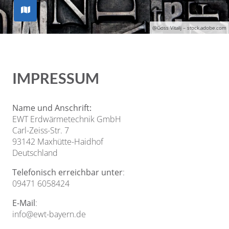
@G
oss Vitalij
– stock.adobe.com
IMPRESSUM
Name und Anschrift:
EWT Erdwärmetechnik GmbH
Carl-Zeiss-Str. 7
93142 Maxhütte-Haidhof
Deutschland
Telefonisch erreichbar unter
:
09471 6058424
E-Mail
:
info@ewt-bayern.de