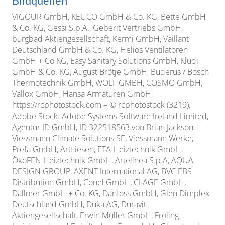
Bildquellen
VIGOUR GmbH, KEUCO GmbH & Co. KG, Bette GmbH
& Co. KG, Gessi S.p.A., Geberit Vertriebs GmbH,
burgbad Aktiengesellschaft, Kermi GmbH, Vaillant
Deutschland GmbH & Co. KG, Helios Ventilatoren
GmbH + Co KG, Easy Sanitary Solutions GmbH, Kludi
GmbH & Co. KG, August Brötje GmbH, Buderus / Bosch
Thermotechnik GmbH, WOLF GMBH, COSMO GmbH,
Vallox GmbH, Hansa Armaturen GmbH,
https://rcphotostock.com – © rcphotostock (3219),
Adobe Stock: Adobe Systems Software Ireland Limited,
Agentur ID GmbH, ID 322518563 von Brian Jackson,
Viessmann Climate Solutions SE, Viessmann Werke,
Prefa GmbH, Artfliesen, ETA Heiztechnik GmbH,
ÖkoFEN Heiztechnik GmbH,
Artelinea S.p.A,
AQUA
DESIGN GROUP, AXENT International AG,
BVC EBS
Distribution GmbH,
Conel GmbH,
CLAGE GmbH,
Dallmer GmbH + Co. KG, Danfoss GmbH, Glen Dimplex
Deutschland GmbH, Duka AG, Duravit
Aktiengesellschaft, Erwin Müller GmbH, Fröling